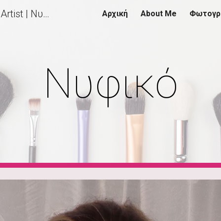
Ντίνα Ανδρεούλα, Make Up Artist | Νυφικό, Βραδινό & Φυσικό Μακιγιάζ | Ειδικές Προσφορές για Μακιγιάζ Νύφης, Βραδινό Μακιγιάζ & Tips για το Μακιγιάζ σας
Αρχική
About Me
Φωτογρ
ip to main content
Skip to navigat
Νυφικό